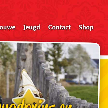
houwe
Jeugd
Contact
Shop
eugdprins en