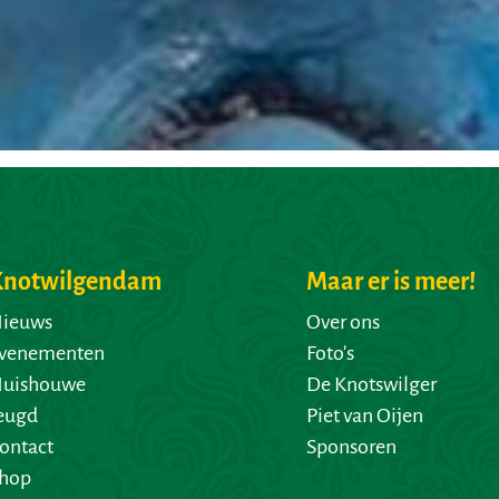
Knotwilgendam
Maar er is meer!
ieuws
Over ons
venementen
Foto's
uishouwe
De Knotswilger
eugd
Piet van Oijen
ontact
Sponsoren
hop