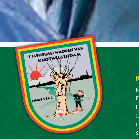
N
E
H
J
C
S