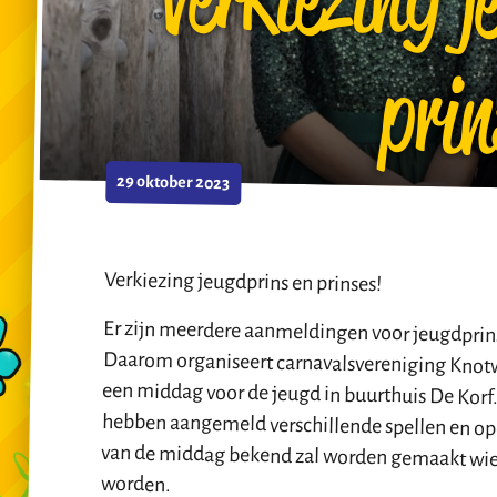
prin
29 oktober 2023
Verkiezing jeugdprins en prinses!
Er zijn meerdere aanmeldingen voor jeugdprin
Daarom organiseert carnavalsvereniging Kn
een middag voor de jeugd in buurthuis De Korf.
hebben aangemeld verschillende spellen en o
van de middag bekend zal worden gemaakt wi
worden.