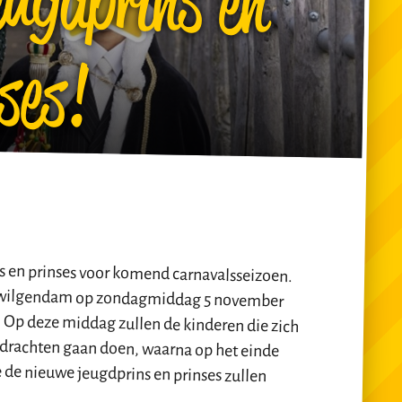
ses!
s en prinses voor komend carnavalsseizoen.
otwilgendam op zondagmiddag 5 november
 Op deze middag zullen de kinderen die zich
pdrachten gaan doen, waarna op het einde
e de nieuwe jeugdprins en prinses zullen